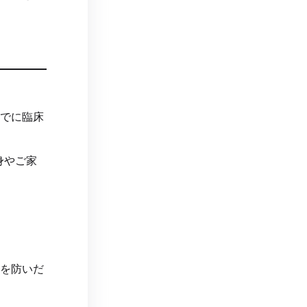
すでに臨床
身やご家
傷を防いだ