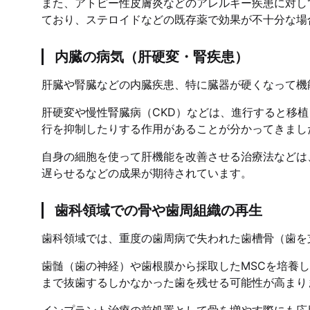
また、アトピー性皮膚炎などのアレルギー疾患に対し
ており、ステロイドなどの既存薬で効果が不十分な場
内臓の病気（肝硬変・腎疾患）
肝臓や腎臓などの内臓疾患、特に臓器が硬くなって機
肝硬変や慢性腎臓病（CKD）などは、進行すると移
行を抑制したりする作用があることが分かってきまし
自身の細胞を使って肝機能を改善させる治療法などは
遅らせるなどの成果が期待されています。
歯科領域での骨や歯周組織の再生
歯科領域では、重度の歯周病で失われた歯槽骨（歯を
歯髄（歯の神経）や歯根膜から採取したMSCを培養
まで抜歯するしかなかった歯を残せる可能性が高まり
インプラント治療の前処置として骨を増やす際にも応