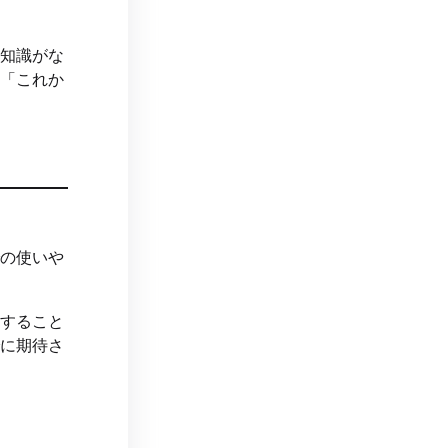
な知識がな
と「これか
での使いや
取すること
でに期待さ