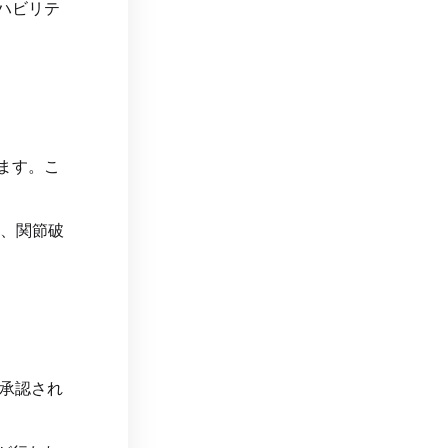
ハビリテ
ます。こ
み、関節破
に承認され