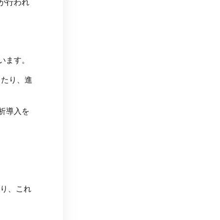
が行われ
います。
したり、進
析導入を
より、これ