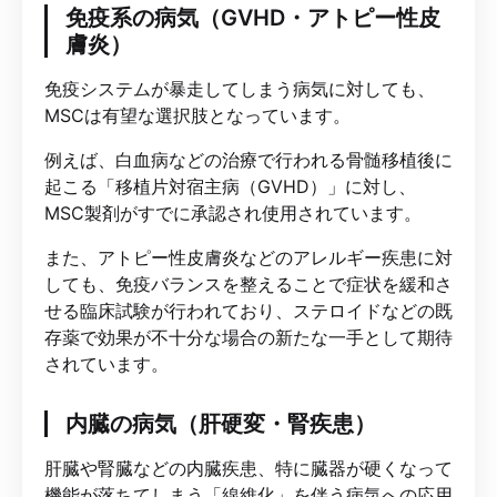
免疫系の病気（GVHD・アトピー性皮
膚炎）
免疫システムが暴走してしまう病気に対しても、
MSCは有望な選択肢となっています。
例えば、白血病などの治療で行われる骨髄移植後に
起こる「移植片対宿主病（GVHD）」に対し、
MSC製剤がすでに承認され使用されています。
また、アトピー性皮膚炎などのアレルギー疾患に対
しても、免疫バランスを整えることで症状を緩和さ
せる臨床試験が行われており、ステロイドなどの既
存薬で効果が不十分な場合の新たな一手として期待
されています。
内臓の病気（肝硬変・腎疾患）
肝臓や腎臓などの内臓疾患、特に臓器が硬くなって
機能が落ちてしまう「線維化」を伴う病気への応用