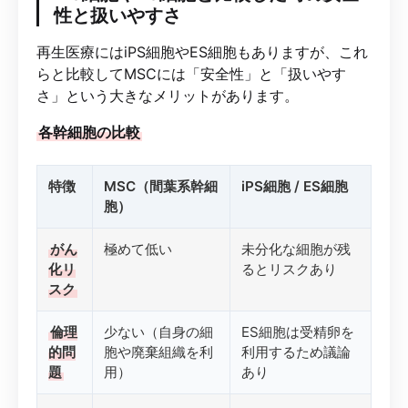
性と扱いやすさ
再生医療にはiPS細胞やES細胞もありますが、これ
らと比較してMSCには「安全性」と「扱いやす
さ」という大きなメリットがあります。
各幹細胞の比較
特徴
MSC（間葉系幹細
iPS細胞 / ES細胞
胞）
がん
極めて低い
未分化な細胞が残
化リ
るとリスクあり
スク
倫理
少ない（自身の細
ES細胞は受精卵を
的問
胞や廃棄組織を利
利用するため議論
題
用）
あり