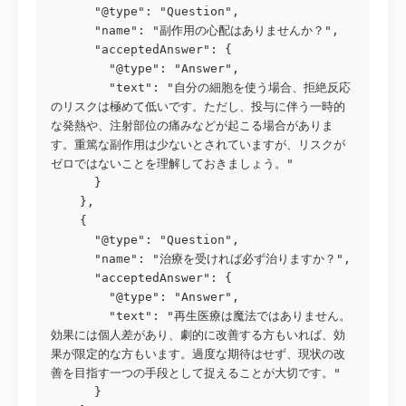
      "@type": "Question",

      "name": "副作用の心配はありませんか？",

      "acceptedAnswer": {

        "@type": "Answer",

        "text": "自分の細胞を使う場合、拒絶反応
のリスクは極めて低いです。ただし、投与に伴う一時的
な発熱や、注射部位の痛みなどが起こる場合がありま
す。重篤な副作用は少ないとされていますが、リスクが
ゼロではないことを理解しておきましょう。"

      }

    },

    {

      "@type": "Question",

      "name": "治療を受ければ必ず治りますか？",

      "acceptedAnswer": {

        "@type": "Answer",

        "text": "再生医療は魔法ではありません。
効果には個人差があり、劇的に改善する方もいれば、効
果が限定的な方もいます。過度な期待はせず、現状の改
善を目指す一つの手段として捉えることが大切です。"

      }
