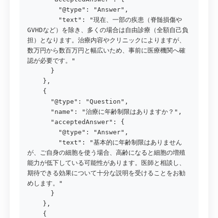
        "@type": "Answer",

        "text": "現在、一部の疾患（脊髄損傷や
GVHDなど）を除き、多くの場合は自由診療（全額自己負
担）となります。治療内容やクリニックによりますが、
数万円から数百万円と幅広いため、事前に医療機関へ確
認が必要です。"

      }

    },

    {

      "@type": "Question",

      "name": "治療に年齢制限はありますか？",

      "acceptedAnswer": {

        "@type": "Answer",

        "text": "基本的に年齢制限はありません
が、ご自身の細胞を使う場合、高齢になると細胞の増殖
能力が低下している可能性があります。医師と相談し、
期待できる効果について十分な説明を受けることをお勧
めします。"

      }

    },

    {
