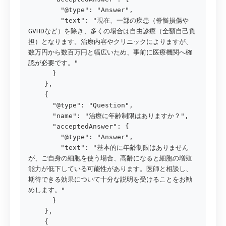
        "@type": "Answer",

        "text": "現在、一部の疾患（脊髄損傷や
GVHDなど）を除き、多くの場合は自由診療（全額自己負
担）となります。治療内容やクリニックによりますが、
数万円から数百万円と幅広いため、事前に医療機関へ確
認が必要です。"

      }

    },

    {

      "@type": "Question",

      "name": "治療に年齢制限はありますか？",

      "acceptedAnswer": {

        "@type": "Answer",

        "text": "基本的に年齢制限はありません
が、ご自身の細胞を使う場合、高齢になると細胞の増殖
能力が低下している可能性があります。医師と相談し、
期待できる効果について十分な説明を受けることをお勧
めします。"

      }

    },

    {
