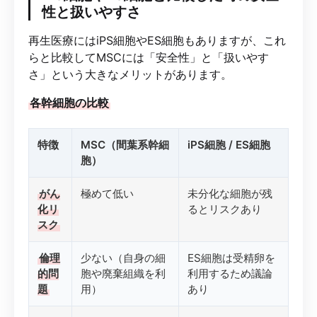
性と扱いやすさ
再生医療にはiPS細胞やES細胞もありますが、これ
らと比較してMSCには「安全性」と「扱いやす
さ」という大きなメリットがあります。
各幹細胞の比較
特徴
MSC（間葉系幹細
iPS細胞 / ES細胞
胞）
がん
極めて低い
未分化な細胞が残
化リ
るとリスクあり
スク
倫理
少ない（自身の細
ES細胞は受精卵を
的問
胞や廃棄組織を利
利用するため議論
題
用）
あり