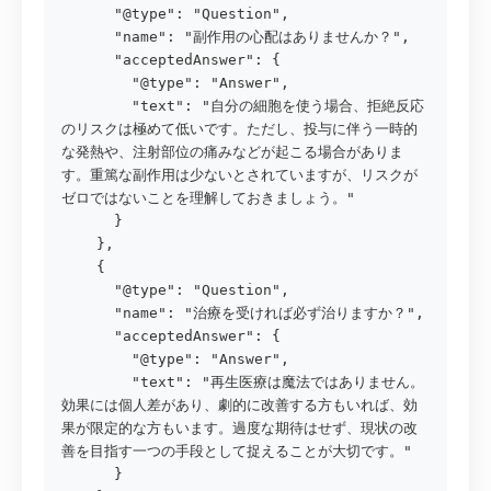
      "@type": "Question",

      "name": "副作用の心配はありませんか？",

      "acceptedAnswer": {

        "@type": "Answer",

        "text": "自分の細胞を使う場合、拒絶反応
のリスクは極めて低いです。ただし、投与に伴う一時的
な発熱や、注射部位の痛みなどが起こる場合がありま
す。重篤な副作用は少ないとされていますが、リスクが
ゼロではないことを理解しておきましょう。"

      }

    },

    {

      "@type": "Question",

      "name": "治療を受ければ必ず治りますか？",

      "acceptedAnswer": {

        "@type": "Answer",

        "text": "再生医療は魔法ではありません。
効果には個人差があり、劇的に改善する方もいれば、効
果が限定的な方もいます。過度な期待はせず、現状の改
善を目指す一つの手段として捉えることが大切です。"

      }
