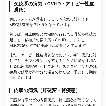
免疫系の病気（GVHD・アトピー性皮
膚炎）
免疫システムが暴走してしまう病気に対しても、
MSCは有望な選択肢となっています。
例えば、白血病などの治療で行われる骨髄移植後に
起こる「移植片対宿主病（GVHD）」に対し、
MSC製剤がすでに承認され使用されています。
また、アトピー性皮膚炎などのアレルギー疾患に対
しても、免疫バランスを整えることで症状を緩和さ
せる臨床試験が行われており、ステロイドなどの既
存薬で効果が不十分な場合の新たな一手として期待
されています。
内臓の病気（肝硬変・腎疾患）
肝臓や腎臓などの内臓疾患、特に臓器が硬くなって
機能が落ちてしまう「線維化」を伴う病気への応用